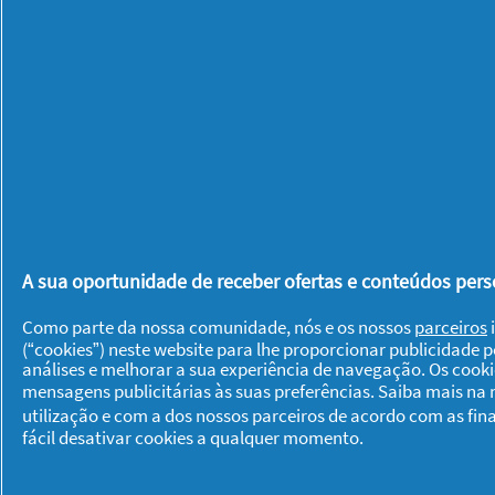
Ou
Griponal
comprimidos
efervescentes
da gripe e constipação devido ao seu 
Para complementar pode aplicar
Vick
nasal e a
tosse e, adormeça os sintom
A sua oportunidade de receber ofertas e conteúdos perso
*Griponal
, comprimido efervescente. Medicamento para o trat
Como parte da nossa comunidade, nós e os nossos
parceiros
i
Contraindicado na doença hepática grave e em doentes tratado
(“cookies”) neste website para lhe proporcionar publicidade 
análises e melhorar a sua experiência de navegação. Os cook
dúvida ou persistência dos sintomas, consulte o seu médico/fa
mensagens publicitárias às suas preferências. Saiba mais na
Ilvico
, comprimido revestido, para tratamento dos sintomas das
utilização e com a dos nossos parceiros de acordo com as fin
fácil desativar cookies a qualquer momento.
anemia, afeções pulmonares/cardíacas, hipertrofia da próstata
informativo e se os sintomas persistirem consulte o médico/far