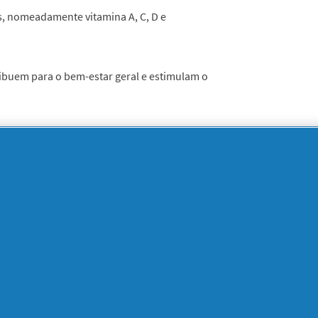
, nomeadamente vitamina A, C, D e
tribuem para o bem-estar geral e estimulam o
mas?
ões nasais e as dores musculares e de cabeça
s de aliviar os sintomas é a utilização de
ção, no entanto, deve sempre consultar o
z no alívio da febre, congestão nasal e