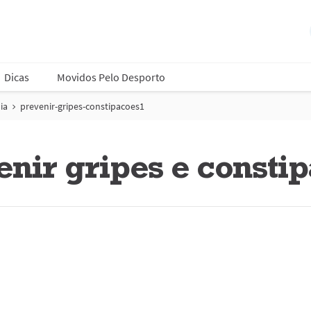
Dicas
Movidos Pelo Desporto
ia
prevenir-gripes-constipacoes1
nir gripes e consti