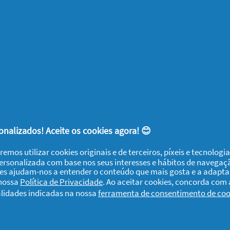
: uma solução rápida no alívio dos sintomas
formato efervescente.
s
Vaporub
à noite, que alívia a congestão
as da
constipação.
nalizados! Aceite os cookies agora! 😊
amento de sintomas das gripes e constipações para maiores de 12 anos.
remos utilizar cookies originais e de terceiros, píxeis e tecnolog
s com IMAO. Leia o folheto informativo e rotulagem e, em caso de
personalizada com base nos seus interesses e hábitos de navegaç
ies ajudam-nos a entender o conteúdo que mais gosta e a adapta
rmacêutico.
 nossa
Política de Privacidade
. Ao aceitar cookies, concorda com
 constipações e gripes. Precaução na insuficiência hepática/renal,
alidades indicadas na nossa
ferramenta de consentimento de coo
 e crianças menores 6 anos. Contém lactose. MNSRM. Leia o folheto
macêutico.