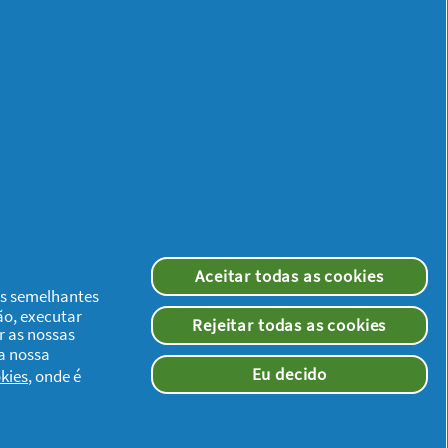
Aceitar todas as cookies
ias semelhantes
ão, executar
Rejeitar todas as cookies
r as nossas
 a nossa
Eu decido
kies
, onde é