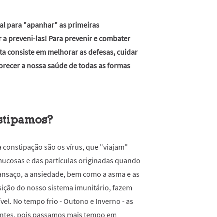
l para "apanhar" as primeiras
a preveni-las! Para prevenir e combater
ta consiste em melhorar as defesas, cuidar
orecer a nossa saúde de todas as formas
stipamos?
constipação são os vírus, que "viajam"
mucosas e das partículas originadas quando
ansaço, a ansiedade, bem como a asma e as
sição do nosso sistema imunitário, fazem
vel.
No tempo frio - Outono e Inverno - as
entes, pois passamos mais
tempo em