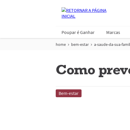
Poupar é Ganhar
Marcas
home
bem-estar
a-saude-da-sua-famil
Como preve
Bem-estar