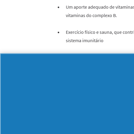
Um aporte adequado de vitaminas
vitaminas do complexo B.
Exercício físico e sauna, que con
sistema imunitário
Como aliviar os sinto
A congestão nasal, a febre, as secreç
são díficeis de suportar. Uma das forma
medicamentos para a gripe e constipa
seu médico ou farmacêutico.
Ilvico
comprimidos
:
uma solução efica
dores de cabeça e no corpo;