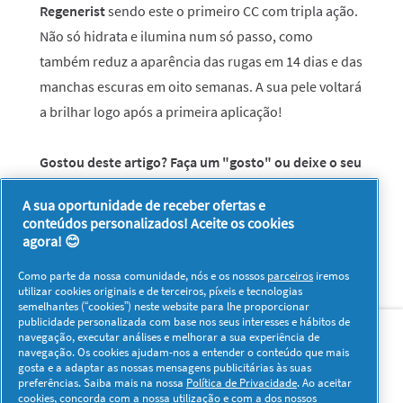
Regenerist
sendo este o primeiro CC com tripla ação.
Não só hidrata e ilumina num só passo, como
também reduz a aparência das rugas em 14 dias e das
manchas escuras em oito semanas. A sua pele voltará
a brilhar logo após a primeira aplicação!
Gostou deste artigo? Faça um "gosto" ou deixe o seu
comentário!
A sua oportunidade de receber ofertas e
conteúdos personalizados! Aceite os cookies
agora! 😊
Como parte da nossa comunidade, nós e os nossos
parceiros
iremos
utilizar cookies originais e de terceiros, píxeis e tecnologias
semelhantes (“cookies”) neste website para lhe proporcionar
Sobre nós
Contacto
Visitar www.pg.com
publicidade personalizada com base nos seus interesses e hábitos de
navegação, executar análises e melhorar a sua experiência de
navegação. Os cookies ajudam-nos a entender o conteúdo que mais
Redes Sociais
gosta e a adaptar as nossas mensagens publicitárias às suas
preferências. Saiba mais na nossa
Política de Privacidade
. Ao aceitar
cookies, concorda com a nossa utilização e com a dos nossos