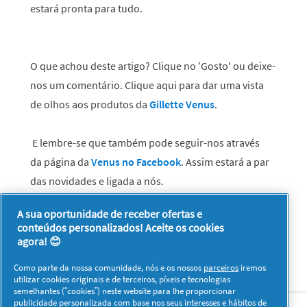
estará pronta para tudo.
O que achou deste artigo? Clique no ‘Gosto' ou deixe-
nos um comentário. Clique aqui para dar uma vista
de olhos aos produtos da
Gillette Venus
.
E lembre-se que também pode seguir-nos através
da página da
Venus no Facebook
.
Assim estará a par
das novidades e ligada a nós.
A sua oportunidade de receber ofertas e
conteúdos personalizados! Aceite os cookies
agora! 😊
Como parte da nossa comunidade, nós e os nossos
parceiros
iremos
utilizar cookies originais e de terceiros, píxeis e tecnologias
semelhantes (“cookies”) neste website para lhe proporcionar
Sobre nós
Contacto
Visitar www.pg.com
publicidade personalizada com base nos seus interesses e hábitos de