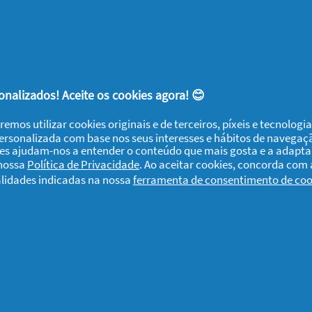
es para a frente sobre os seus ombros, e
orto.
usar um diferente todos os dias para um
nalizados! Aceite os cookies agora! 😊
remos utilizar cookies originais e de terceiros, píxeis e tecnolog
personalizada com base nos seus interesses e hábitos de navegaç
ies ajudam-nos a entender o conteúdo que mais gosta e a adapta
sim! Faça “Gosto” ou deixe-nos um
 nossa
Política de Privacidade
. Ao aceitar cookies, concorda com
obre
Como escolher o par de calças perfeito
alidades indicadas na nossa
ferramenta de consentimento de coo