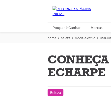
Poupar é Ganhar
Marcas
home
beleza
moda-e-estilo
usar-u
CONHEÇA 
ECHARPE
Beleza