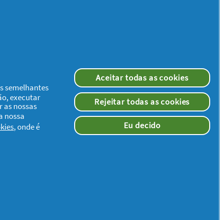
Aceitar todas as cookies
ias semelhantes
ão, executar
Rejeitar todas as cookies
r as nossas
 a nossa
Eu decido
kies
, onde é