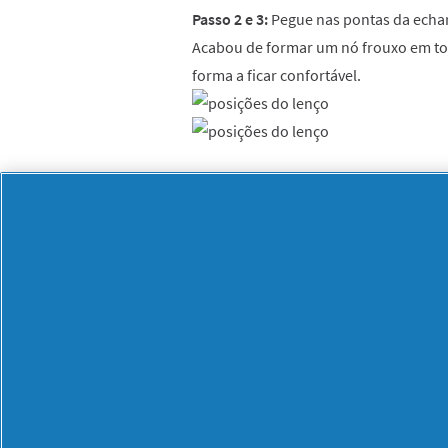
Passo 2 e 3:
Pegue nas pontas da echar
Acabou de formar um nó frouxo em tor
forma a ficar confortável.
Este é o resultado. E vamos para o últ
Estilo 3: volta dupla
Passo 1:
Dobre a echarpe pela metade
Passo 2
: Com o ponto médio na zona d
sobre um ombro e cruze-os na parte p