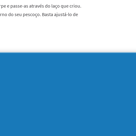
pe e passe-as através do laço que criou.
no do seu pescoço. Basta ajustá-lo de
imo!
 para encontrar o ponto médio.
a garganta, passe cada extremo da echarpe
osterior do pescoço.