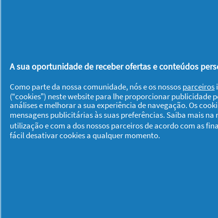
Passo 3
: Traga de volta as extremidad
ajuste ao seu pescoço para maior conf
Que lhe parece? São simples, e pode 
A sua oportunidade de receber ofertas e conteúdos perso
look sempre diferente.
Como parte da nossa comunidade, nós e os nossos
parceiros
i
(“cookies”) neste website para lhe proporcionar publicidade 
análises e melhorar a sua experiência de navegação. Os cook
Gostou deste artigo? Esperamos que 
mensagens publicitárias às suas preferências. Saiba mais na
comentário. Talvez queira ler mais s
utilização e com a dos nossos parceiros de acordo com as fin
ou
A maquilhagem certa
.
fácil desativar cookies a qualquer momento.