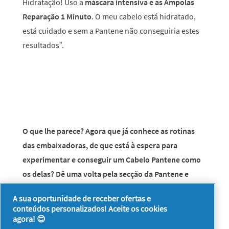
Hidratação! Uso a
máscara intensiva e as Ampolas
Reparação 1 Minuto
. O meu cabelo está hidratado,
está cuidado e sem a Pantene não conseguiria estes
resultados”.
O que lhe parece? Agora que já conhece as rotinas
das embaixadoras, de que está à espera para
experimentar e conseguir um Cabelo Pantene como
os delas? Dê uma volta pela secção da Pantene e
escolha a sua próxima coleção para quando for às
A sua oportunidade de receber ofertas e
compras.
conteúdos personalizados! Aceite os cookies
agora! 😊