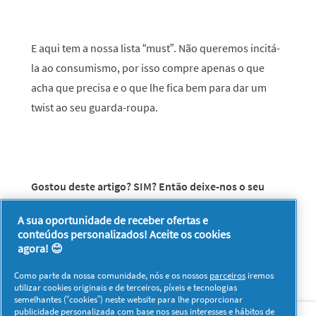
E aqui tem a nossa lista “must”. Não queremos incitá-
la ao consumismo, por isso compre apenas o que
acha que precisa e o que lhe fica bem para dar um
twist ao seu guarda-roupa.
Gostou deste artigo? SIM? Então deixe-nos o seu
comentário! E se se lembrar de mais alguma peça de
A sua oportunidade de receber ofertas e
roupa, partilhe as suas ideias connosco.
conteúdos personalizados! Aceite os cookies
agora! 😊
Como parte da nossa comunidade, nós e os nossos
parceiros
iremos
utilizar cookies originais e de terceiros, píxeis e tecnologias
semelhantes (“cookies”) neste website para lhe proporcionar
Sobre nós
Contacto
Visitar www.pg.com
publicidade personalizada com base nos seus interesses e hábitos de