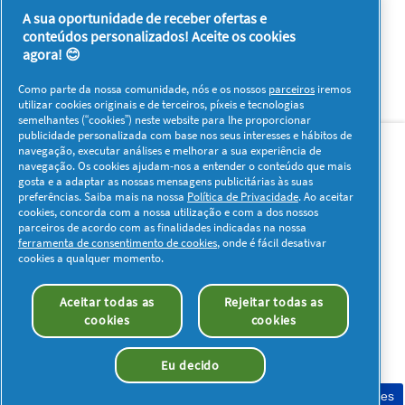
A sua oportunidade de receber ofertas e
conteúdos personalizados! Aceite os cookies
agora! 😊
Como parte da nossa comunidade, nós e os nossos
parceiros
iremos
utilizar cookies originais e de terceiros, píxeis e tecnologias
semelhantes (“cookies”) neste website para lhe proporcionar
Sobre nós
Contacto
Visitar www.pg.com
publicidade personalizada com base nos seus interesses e hábitos de
navegação, executar análises e melhorar a sua experiência de
navegação. Os cookies ajudam-nos a entender o conteúdo que mais
Redes Sociais
gosta e a adaptar as nossas mensagens publicitárias às suas
preferências. Saiba mais na nossa
Política de Privacidade
. Ao aceitar
cookies, concorda com a nossa utilização e com a dos nossos
parceiros de acordo com as finalidades indicadas na nossa
ferramenta de consentimento de cookies
, onde é fácil desativar
cookies a qualquer momento.
Os meus dados
Privacidade
Sobre os Cookies
Aceitar todas as
Rejeitar todas as
Termos e Condições
Declaração de Acessibilidade
cookies
cookies
© 2026 Procter & Gamble. Todos os direitos reservados. O uso e
acesso à informação presentes neste site estão sujeitos aos
Eu decido
termos e condições definidos no nosso acordo legal.
Consentimento de cookies