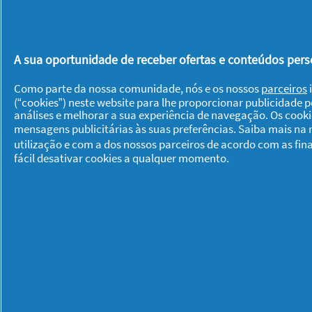
A coleção Summer Edition de Pantene
os seus níveis de água estáveis. O re
movimento e pleno de vida!
A sua oportunidade de receber ofertas e conteúdos perso
Como parte da nossa comunidade, nós e os nossos
parceiros
i
Experimente-a e restaure os sinais de
(“cookies”) neste website para lhe proporcionar publicidade 
Summer Edition é um boom de vitamin
análises e melhorar a sua experiência de navegação. Os cook
mensagens publicitárias às suas preferências. Saiba mais na
que as agressões ambientais possam t
utilização e com a dos nossos parceiros de acordo com as fin
um aspeto visivelmente saudável e bri
fácil desativar cookies a qualquer momento.
Gostou deste artigo? Esperamos que s
comentário. Talvez também lhe inter
ou qualquer outro produto de Panten