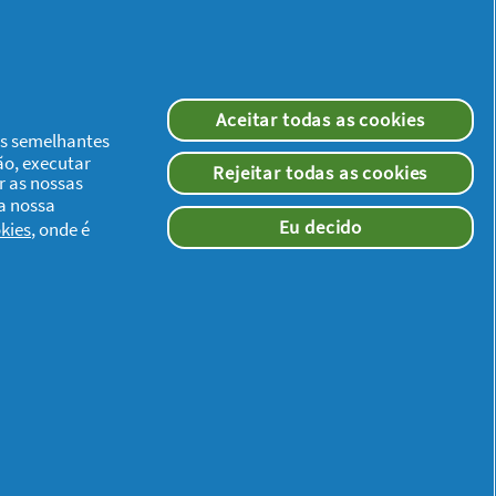
Aceitar todas as cookies
ias semelhantes
ão, executar
Rejeitar todas as cookies
r as nossas
 a nossa
Eu decido
kies
, onde é