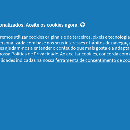
 melhora a superfície do cabelo e mantém
sultado? Um cabelo suave ao toque, com
nalizados! Aceite os cookies agora! 😊
remos utilizar cookies originais e de terceiros, píxeis e tecnolog
 um cabelo hidratado, saudável e luminoso.
personalizada com base nos seus interesses e hábitos de navegaç
as, que repara instantaneamente os efeitos
ies ajudam-nos a entender o conteúdo que mais gosta e a adapta
 nossa
Política de Privacidade
. Ao aceitar cookies, concorda com
er causado ao seu cabelo, devolvendo-lhe
alidades indicadas na nossa
ferramenta de consentimento de coo
lhante.
im! Faça "Gosto" ou deixe-nos um
esse
dar a sua opinião sobre Summer Edition
e que já tenha experimentado
.