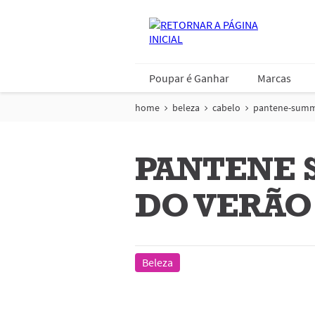
Poupar é Ganhar
Marcas
home
beleza
cabelo
pantene-summ
PANTENE 
DO VERÃO
Beleza