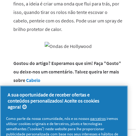
finos, a ideia é criar uma onda que flui para trás, por
isso, quando tirar os rolos não tente escovar o
cabelo, penteie com os dedos. Pode usar um spray de
brilho protetor de calor.
Gostou do artigo? Esperamos que sim! Faça "Gosto"
ou deixe-nos um comentário. Talvez queira ler mais
sobre
Cabelo
A sua oportunidade de receber ofertas e
conteúdos personalizados! Aceite os cookies
agora! 😊
Como parte da nossa comunidade, nós e os nossos
parceiros
iremos
utilizar cookies originais e de terceiros, píxeis e tecnologias
semelhantes (“cookies”) neste website para lhe proporcionar
Sobre nós
Contacto
Visitar www.pg.com
publicidade personalizada com base nos seus interesses e hábitos de