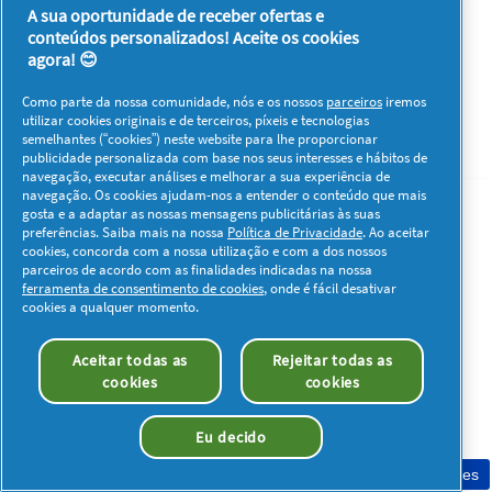
A sua oportunidade de receber ofertas e
Os meus dados
Privacidade
Sobre os Cookies
conteúdos personalizados! Aceite os cookies
Termos e Condições
Declaração de Acessibilidade
agora! 😊
© 2026 Procter & Gamble. Todos os direitos reservados. O uso e
Como parte da nossa comunidade, nós e os nossos
parceiros
iremos
acesso à informação presentes neste site estão sujeitos aos
utilizar cookies originais e de terceiros, píxeis e tecnologias
termos e condições definidos no nosso acordo legal.
semelhantes (“cookies”) neste website para lhe proporcionar
publicidade personalizada com base nos seus interesses e hábitos de
navegação, executar análises e melhorar a sua experiência de
navegação. Os cookies ajudam-nos a entender o conteúdo que mais
gosta e a adaptar as nossas mensagens publicitárias às suas
preferências. Saiba mais na nossa
Política de Privacidade
. Ao aceitar
cookies, concorda com a nossa utilização e com a dos nossos
parceiros de acordo com as finalidades indicadas na nossa
ferramenta de consentimento de cookies
, onde é fácil desativar
cookies a qualquer momento.
Aceitar todas as
Rejeitar todas as
cookies
cookies
Eu decido
Consentimento de cookies