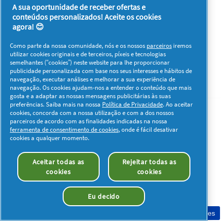
A sua oportunidade de receber ofertas e
conteúdos personalizados! Aceite os cookies
agora! 😊
Os meus dados
Privacidade
Sobre os Cookies
Termos e Condições
Declaração de Acessibilidade
Como parte da nossa comunidade, nós e os nossos
parceiros
iremos
utilizar cookies originais e de terceiros, píxeis e tecnologias
© 2026 Procter & Gamble. Todos os direitos reservados. O uso e
semelhantes (“cookies”) neste website para lhe proporcionar
acesso à informação presentes neste site estão sujeitos aos
publicidade personalizada com base nos seus interesses e hábitos de
termos e condições definidos no nosso acordo legal.
navegação, executar análises e melhorar a sua experiência de
navegação. Os cookies ajudam-nos a entender o conteúdo que mais
gosta e a adaptar as nossas mensagens publicitárias às suas
preferências. Saiba mais na nossa
Política de Privacidade
. Ao aceitar
cookies, concorda com a nossa utilização e com a dos nossos
parceiros de acordo com as finalidades indicadas na nossa
ferramenta de consentimento de cookies
, onde é fácil desativar
cookies a qualquer momento.
Aceitar todas as
Rejeitar todas as
cookies
cookies
Eu decido
Consentimento de cookies