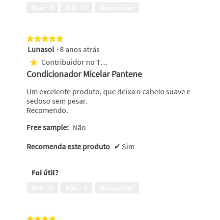
um
Sim ·
0
Não ·
0
Denunciar
aspecto
saudável,
5
★★★★★
★★★★★
em
Lunasol
·
8 anos atrás
5
5
em
Contribuidor no Top 250
★
5
Condicionador Micelar Pantene
estrelas.
Um excelente produto, que deixa o cabelo suave e
sedoso sem pesar.
Recomendo.
Free sample:
Não
Recomenda este produto
✔
Sim
Foi útil?
Sim ·
0
Não ·
0
Denunciar
★★★★★
★★★★★