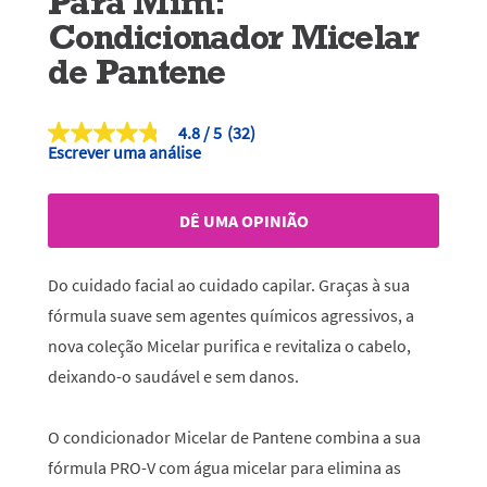
Para Mim:
Condicionador Micelar
de Pantene
4.8
(32)
4.8
Escrever uma análise
de
5
estrelas,
valor
DÊ UMA OPINIÃO
médio
de
classificação.
Read
Do cuidado facial ao cuidado capilar. Graças à sua
32
Reviews.
fórmula suave sem agentes químicos agressivos, a
Link
nova coleção Micelar purifica e revitaliza o cabelo,
para
a
deixando-o saudável e sem danos.
mesma
página.
O condicionador Micelar de Pantene combina a sua
fórmula PRO-V com água micelar para elimina as