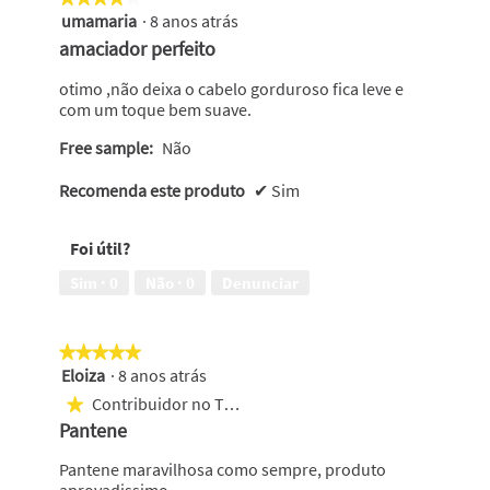
umamaria
·
8 anos atrás
4
em
amaciador perfeito
5
estrelas.
otimo ,não deixa o cabelo gorduroso fica leve e
com um toque bem suave.
Free sample:
Não
Recomenda este produto
✔
Sim
Foi útil?
Sim ·
0
Não ·
0
Denunciar
★★★★★
★★★★★
Eloiza
·
8 anos atrás
5
em
Contribuidor no Top 250
★
5
Pantene
estrelas.
Pantene maravilhosa como sempre, produto