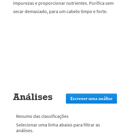
impurezas e proporcionar nutrientes. Purifica sem
secar demasiado, para um cabelo limpo e forte.
Análises
Escrever uma análise
.
Esta
ação
irá
Resumo das classificações
redirecion
Selecionar uma linha abaixo para filtrar as
lo
análises.
para