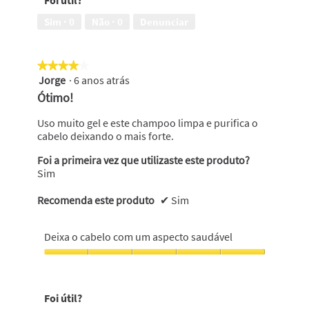
Foi útil?
com
um
Sim ·
0
Não ·
0
Denunciar
aspecto
saudável,
5
★★★★★
★★★★★
em
Jorge
·
6 anos atrás
5
4
em
Ótimo!
5
estrelas.
Uso muito gel e este champoo limpa e purifica o
cabelo deixando o mais forte.
Foi a primeira vez que utilizaste este produto?
Sim
Recomenda este produto
✔
Sim
Deixa o cabelo com um aspecto saudável
Deixa
o
cabelo
Foi útil?
com