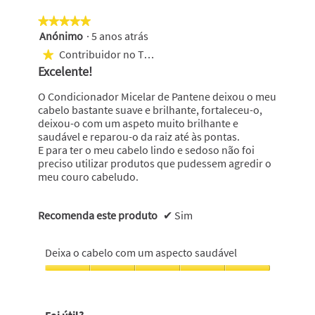
classifica
clicar
no
geral
★★★★★
★★★★★
seguinte
é
Anónimo
·
5 anos atrás
5
botão
5
atualiza
em
Contribuidor no Top 1000
★
o
de
5
conteúdo
Excelente!
5.
abaixo
estrelas.
O Condicionador Micelar de Pantene deixou o meu
cabelo bastante suave e brilhante, fortaleceu-o,
deixou-o com um aspeto muito brilhante e
saudável e reparou-o da raiz até às pontas.
E para ter o meu cabelo lindo e sedoso não foi
preciso utilizar produtos que pudessem agredir o
meu couro cabeludo.
Recomenda este produto
✔
Sim
Deixa o cabelo com um aspecto saudável
Deixa
o
cabelo