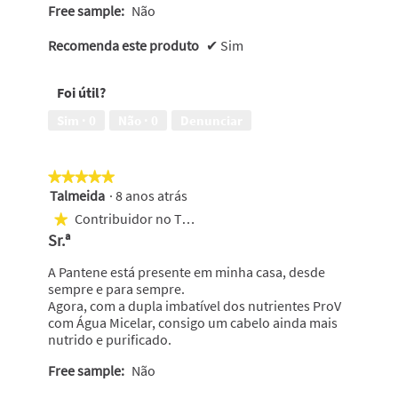
Free sample:
Não
Recomenda este produto
✔
Sim
Foi útil?
Sim ·
0
Não ·
0
Denunciar
★★★★★
★★★★★
Talmeida
·
8 anos atrás
5
em
Contribuidor no Top 25
★
5
Sr.ª
estrelas.
A Pantene está presente em minha casa, desde
sempre e para sempre.
Agora, com a dupla imbatível dos nutrientes ProV
com Água Micelar, consigo um cabelo ainda mais
nutrido e purificado.
Free sample:
Não