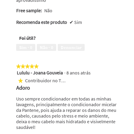
aprovadissimo
Free sample:
Não
Recomenda este produto
✔
Sim
Foi útil?
Sim ·
0
Não ·
0
Denunciar
★★★★★
★★★★★
Lululu - Joana Gouveia
·
8 anos atrás
5
em
Contribuidor no Top 25
★
5
Adoro
estrelas.
Uso sempre condicionador em todas as minhas
lavagens, principalmente o condicionador micelar
da Pantene, pois ajuda a reparar os danos do meu
cabelo, causados pelo stress e meio ambiente,
deixa o meu cabelo mais hidratado e visivelmente
saudável!