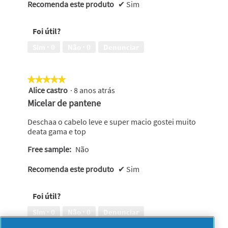
Recomenda este produto
✔
Sim
Foi útil?
Sim ·
0
Não ·
0
Denunciar
★★★★★
★★★★★
Alice castro
·
8 anos atrás
5
em
Micelar de pantene
5
estrelas.
Deschaa o cabelo leve e super macio gostei muito
deata gama e top
Free sample:
Não
Recomenda este produto
✔
Sim
Foi útil?
Sim ·
0
Não ·
0
Denunciar